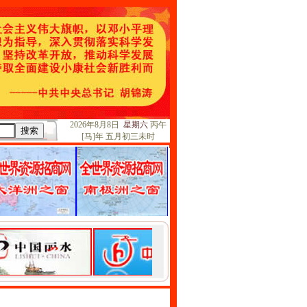
2026年8月8日
星期六
丙午
[马]年 五月初三未时