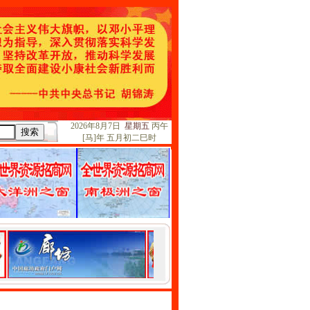
2026年8月7日
星期五
丙午
[马]年 五月初二巳时